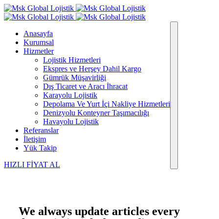
Anasayfa
Kurumsal
Hizmetler
Lojistik Hizmetleri
Ekspres ve Herşey Dahil Kargo
Gümrük Müşavirliği
Dış Ticaret ve Aracı İhracat
Karayolu Lojistik
Depolama Ve Yurt İçi Nakliye Hizmetleri
Denizyolu Konteyner Taşımacılığı
Havayolu Lojistik
Referanslar
İletişim
Yük Takip
HIZLI FİYAT AL
We always update articles every