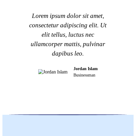
Lorem ipsum dolor sit amet,
Lorem
consectetur adipiscing elit. Ut
consec
elit tellus, luctus nec
e
ullamcorper mattis, pulvinar
ullam
dapibus leo.
Jordan Islam
Crisp fresh iconic elegant
Businessman
timeless clean perfume
Learn More