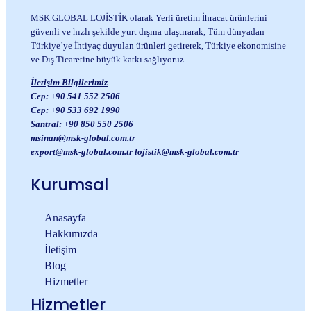
MSK GLOBAL LOJİSTİK olarak Yerli üretim İhracat ürünlerini
güvenli ve hızlı şekilde yurt dışına ulaştırarak, Tüm dünyadan
Türkiye’ye İhtiyaç duyulan ürünleri getirerek, Türkiye ekonomisine
ve Dış Ticaretine büyük katkı sağlıyoruz.
İletişim Bilgilerimiz
Cep:
+90 541 552 2506
Cep: +90 533 692 1990
Santral: +90 850 550 2506
msinan@msk-global.com.tr
export@msk-global.com.tr lojistik
@msk-global.com.tr
Kurumsal
Anasayfa
Hakkımızda
İletişim
Blog
Hizmetler
Hizmetler