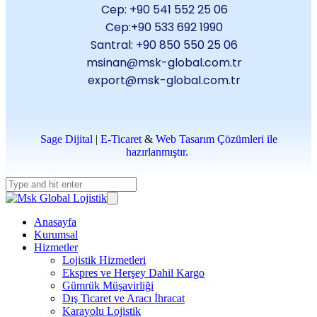
Cep:
+90 541 552 25 06
Cep:+90 533 692 1990
Santral: +90 850 550 25 06
msinan@msk-global.com.tr
export@msk-global.com.tr
Sage Dijital
|
E-Ticaret
&
Web Tasarım Çözümleri ile
hazırlanmıştır.
Anasayfa
Kurumsal
Hizmetler
Lojistik Hizmetleri
Ekspres ve Herşey Dahil Kargo
Gümrük Müşavirliği
Dış Ticaret ve Aracı İhracat
Karayolu Lojistik