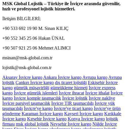
MSK Global Lojistik – Türkiye ile İsviçre arasında güvenilir,
hızlı ve profesyonel lojistik hizmetleri.
İletişim BİLGİLERİ;
+90 533 692 19 90 M. Sinan KILIÇ
+90 552 345 25 06 Hakan ÜNAL
+90 507 921 25 06 Mehmet ALIMCI
msinan@msk-global.com.tr
lojistik@msk-global.com.tr
Aksaray İsviçre kargo
Ankara İsviçre kargo
Avrupa kargo
Avrupa
lojistik
Çankırı İsviçre kargo
dış ticaret lojistiği
Eskişehir İsviçre
kargo
gümrük müşavirliği
gümrükleme hizmeti
İsviçre express
kargo
İsviçre gümrük işlemleri
İsviçre ihracat
İsviçre ithalat
İsviçre
kargo
İsviçre komple taşımacılık
İsviçre lojistik
İsviçre nakliye
İsviçre parsiyel taşımacılık
İsviçre TIR taşımacılığı
İsviçre yük
taşımacılığı
İsviçre'ye kargo
İsviçre'ye ticari kargo
İsviçre'ye ürün
gönderme
Karaman İsviçre kargo
Kayseri İsviçre kargo
Kırıkkale
İsviçre kargo
Kırşehir İsviçre kargo
Konya İsviçre kargo
lojistik
firması
msk global lojistik
Nevşehir İsviçre kargo
Niğde İsviçre