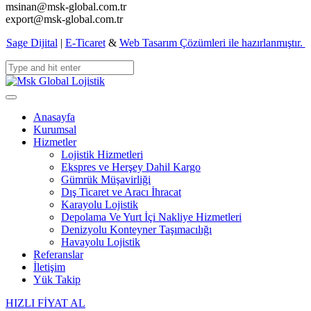
msinan@msk-global.com.tr
export@msk-global.com.tr
Sage Dijital
|
E-Ticaret
&
Web Tasarım Çözümleri ile hazırlanmıştır.
Anasayfa
Kurumsal
Hizmetler
Lojistik Hizmetleri
Ekspres ve Herşey Dahil Kargo
Gümrük Müşavirliği
Dış Ticaret ve Aracı İhracat
Karayolu Lojistik
Depolama Ve Yurt İçi Nakliye Hizmetleri
Denizyolu Konteyner Taşımacılığı
Havayolu Lojistik
Referanslar
İletişim
Yük Takip
HIZLI FİYAT AL