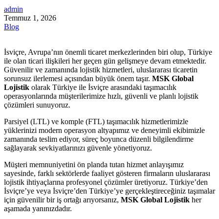
admin
Temmuz 1, 2026
Blog
İsviçre, Avrupa’nın önemli ticaret merkezlerinden biri olup, Türkiye
ile olan ticari ilişkileri her geçen gün gelişmeye devam etmektedir.
Güvenilir ve zamanında lojistik hizmetleri, uluslararası ticaretin
sorunsuz ilerlemesi açısından büyük önem taşır.
MSK Global
Lojistik
olarak Türkiye ile İsviçre arasındaki taşımacılık
operasyonlarında müşterilerimize hızlı, güvenli ve planlı lojistik
çözümleri sunuyoruz.
Parsiyel (LTL) ve komple (FTL) taşımacılık hizmetlerimizle
yüklerinizi modern operasyon altyapımız ve deneyimli ekibimizle
zamanında teslim ediyor, süreç boyunca düzenli bilgilendirme
sağlayarak sevkiyatlarınızı güvenle yönetiyoruz.
Müşteri memnuniyetini ön planda tutan hizmet anlayışımız
sayesinde, farklı sektörlerde faaliyet gösteren firmaların uluslararası
lojistik ihtiyaçlarına profesyonel çözümler üretiyoruz. Türkiye’den
İsviçre’ye veya İsviçre’den Türkiye’ye gerçekleştireceğiniz taşımalar
için güvenilir bir iş ortağı arıyorsanız,
MSK Global Lojistik
her
aşamada yanınızdadır.