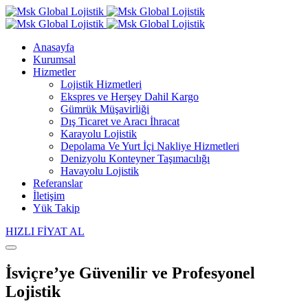
Anasayfa
Kurumsal
Hizmetler
Lojistik Hizmetleri
Ekspres ve Herşey Dahil Kargo
Gümrük Müşavirliği
Dış Ticaret ve Aracı İhracat
Karayolu Lojistik
Depolama Ve Yurt İçi Nakliye Hizmetleri
Denizyolu Konteyner Taşımacılığı
Havayolu Lojistik
Referanslar
İletişim
Yük Takip
HIZLI FİYAT AL
İsviçre’ye Güvenilir ve Profesyonel
Lojistik