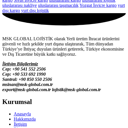
kargo
Sivas İsviçre kargo
uluslararası kargo
uluslararası lojistik
uluslararası nakliye
uluslararası taşımacılık
Yozgat İsviçre kargo
yurt
dışı kargo
yurt dışı lojistik
MSK GLOBAL LOJİSTİK olarak Yerli üretim İhracat ürünlerini
güvenli ve hızlı şekilde yurt dışına ulaştırarak, Tüm dünyadan
Türkiye’ye İhtiyaç duyulan ürünleri getirerek, Türkiye ekonomisine
ve Dış Ticaretine büyük katkı sağlıyoruz.
İletişim Bilgilerimiz
Cep:
+90 541 552 2506
Cep: +90 533 692 1990
Santral: +90 850 550 2506
msinan@msk-global.com.tr
export@msk-global.com.tr lojistik
@msk-global.com.tr
Kurumsal
Anasayfa
Hakkımızda
İletişim