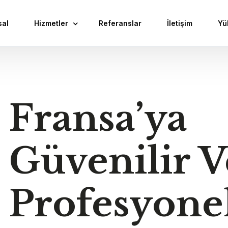
sal
Hizmetler
Referanslar
İletişim
Yü
Lojistik Hizmetleri
Ekspres ve Herşey Dahil Kargo
Fransa’ya
Gümrük Müşavirliği
Dış Ticaret ve Aracı İhracat
Güvenilir V
Karayolu Lojistik
Depolama Ve Yurt İçi Nakliye Hizmetleri
Denizyolu Konteyner Taşımacılığı
Profesyone
Havayolu Lojistik