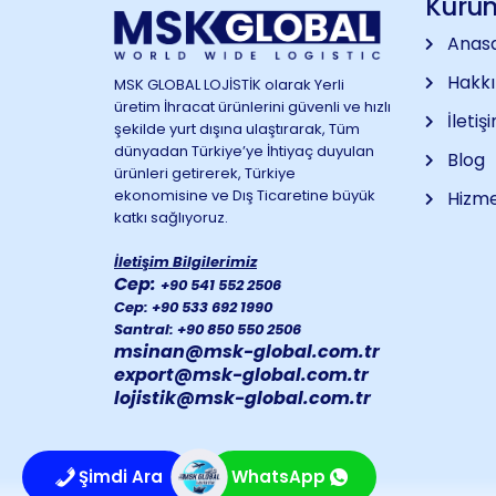
Kuru
Anas
Hakk
MSK GLOBAL LOJİSTİK olarak Yerli
üretim İhracat ürünlerini güvenli ve hızlı
İletiş
şekilde yurt dışına ulaştırarak, Tüm
dünyadan Türkiye’ye İhtiyaç duyulan
Blog
ürünleri getirerek, Türkiye
ekonomisine ve Dış Ticaretine büyük
Hizme
katkı sağlıyoruz.
İletişim Bilgilerimiz
Cep:
+90 541 552 2506
Cep: +90 533 692 1990
Santral: +90 850 550 2506
msinan@msk-global.com.tr
export@msk-global.com.tr
lojistik
@msk-global.com.tr
Şimdi Ara
WhatsApp