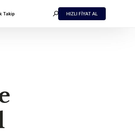
HIZLI FİYAT AL
k Takip
e
l