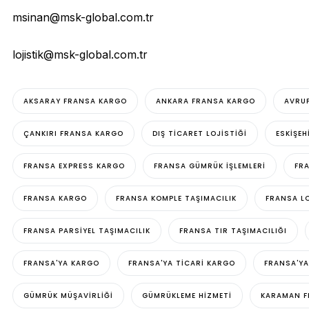
msinan@msk-global.com.tr
lojistik@msk-global.com.tr
AKSARAY FRANSA KARGO
ANKARA FRANSA KARGO
AVRU
ÇANKIRI FRANSA KARGO
DIŞ TICARET LOJISTIĞI
ESKIŞE
FRANSA EXPRESS KARGO
FRANSA GÜMRÜK IŞLEMLERI
FR
FRANSA KARGO
FRANSA KOMPLE TAŞIMACILIK
FRANSA LO
FRANSA PARSIYEL TAŞIMACILIK
FRANSA TIR TAŞIMACILIĞI
FRANSA'YA KARGO
FRANSA'YA TICARI KARGO
FRANSA'Y
GÜMRÜK MÜŞAVIRLIĞI
GÜMRÜKLEME HIZMETI
KARAMAN F