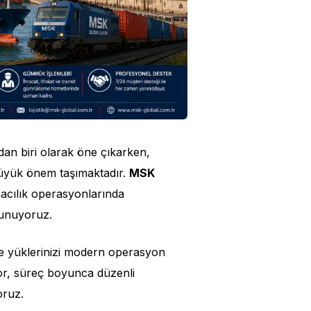
dan biri olarak öne çıkarken,
n büyük önem taşımaktadır.
MSK
macılık operasyonlarında
 sunuyoruz.
le yüklerinizi modern operasyon
yor, süreç boyunca düzenli
oruz.