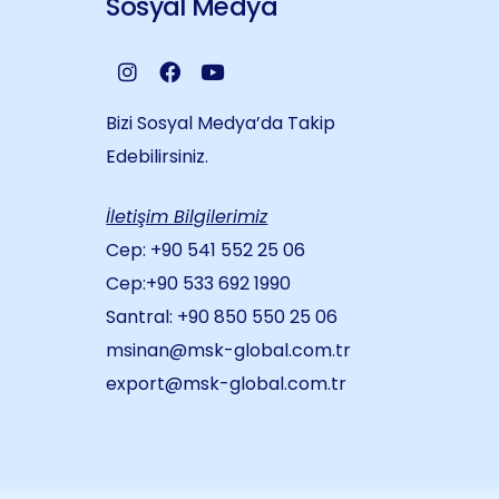
Sosyal Medya
Bizi Sosyal Medya’da Takip
Edebilirsiniz.
İletişim Bilgilerimiz
Cep:
+90 541 552 25 06
Cep:+90 533 692 1990
Santral: +90 850 550 25 06
msinan@msk-global.com.tr
export@msk-global.com.tr