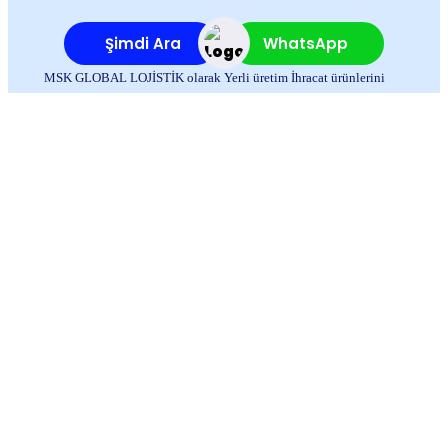
Şimdi Ara
WhatsApp
MSK GLOBAL LOJİSTİK olarak Yerli üretim İhracat ürünlerini
güvenli ve hızlı şekilde yurt dışına ulaştırarak, Tüm dünyadan
Türkiye’ye İhtiyaç duyulan ürünleri getirerek, Türkiye ekonomisine
ve Dış Ticaretine büyük katkı sağlıyoruz.
İletişim Bilgilerimiz
Cep:
+90 541 552 2506
Cep: +90 533 692 1990
Santral: +90 850 550 2506
msinan@msk-global.com.tr
export@msk-global.com.tr lojistik
@msk-global.com.tr
Kurumsal
Anasayfa
Hakkımızda
İletişim
Blog