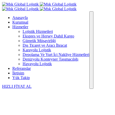
Anasayfa
Kurumsal
Hizmetler
Lojistik Hizmetleri
Ekspres ve Herşey Dahil Kargo
Gümrük Müşavirliği
Dış Ticaret ve Aracı İhracat
Karayolu Lojistik
Depolama Ve Yurt İçi Nakliye Hizmetleri
Denizyolu Konteyner Taşımacılığı
Havayolu Lojistik
Referanslar
İletişim
Yük Takip
HIZLI FİYAT AL